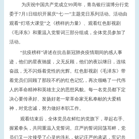
为庆祝中国共产党成立
99周年，青岛银行淄博分行党
委于7月1日组织开展庆“七·一”主题党日系列活动。活动由
观看“灯塔大课堂”之《榜样的力量》、观看红色影视剧
《毛泽东》和重温入党誓词三部分组成，全体党员参加了
活动。
“抗疫榜样”讲述在抗击新冠肺炎疫情期间的感人事
迹，他们的星夜驰援，义无反顾，他们的夜以继日，连续
奋战，无不闪烁着党性的光辉。红色影视剧《毛泽东》带
着党员们回顾了那段不朽的红色记忆，再次领略了一代伟
人的革命精神和英雄主义的思想风貌。每一名党员都下定
决心要传承好、发扬好老一辈革命家无私奉献的大爱精
神，对党忠诚，努力做好本职工作。
观看结束后，全体党员在鲜红的党旗下，举起右手、
握紧拳头，共同重温入党誓词。庄严的誓词回荡耳畔，党
员们又一次接受了心灵的洗礼，铭记庄严的承诺，牢记共