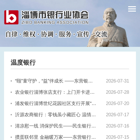
温度银行
“颐”童守护，“益”伴成长 ——东营银行淄博张店支行走进颐泽社区开展非遗壮锦团扇手工制作主题活动
2026-
07-31
农业银行淄博张店支行：上门开卡进企业 金融便民“零距离”
2026-
07-28
浦发银行淄博世纪花园社区支行开展“口金包手工制作”活动
2026-
07-20
沂源农商银行：零钱虽小藏匠心 温情服务暖民心
2026-
07-17
清凉慰一线 消保护民生——民生银行淄博分行慰问高温道路施工人员
2026-
07-16
掼蛋联邻里 金融暖万家——东营银行淄博淄川支行冠名颐泽社区掼蛋比赛
2026-
07-15