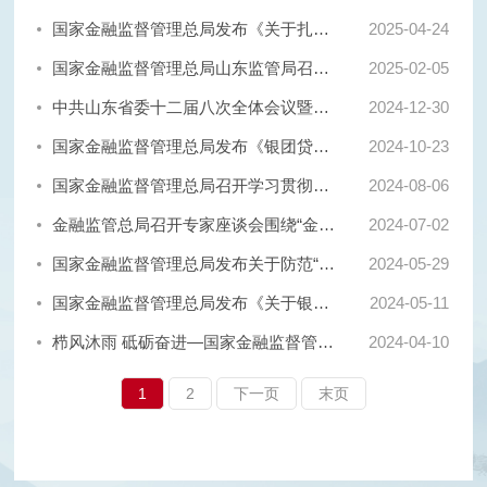
国家金融监督管理总局发布《关于扎实做好2025年“三农”金融工作的通知》
2025-
04-24
国家金融监督管理总局山东监管局召开2025年辖区监管工作会议
2025-
02-05
中共山东省委十二届八次全体会议暨省委经济工作会议举行
2024-
12-30
国家金融监督管理总局发布《银团贷款业务管理办法》
2024-
10-23
国家金融监督管理总局召开学习贯彻党的二十届三中全会精神暨2024年年中工作会议
2024-
08-06
金融监管总局召开专家座谈会围绕“金融服务新质生产力、做好‘五篇大文章’、推进高质量发展”听取意见建议
2024-
07-02
国家金融监督管理总局发布关于防范“套路运”“套路贷”等各类形式诱骗贷款的风险提示
2024-
05-29
国家金融监督管理总局发布《关于银行业保险业做好金融“五篇大文章”的指导意见》
2024-
05-11
栉风沐雨 砥砺奋进—国家金融监督管理总局淄博监管分局普惠金融十年发展成果
2024-
04-10
1
2
下一页
末页