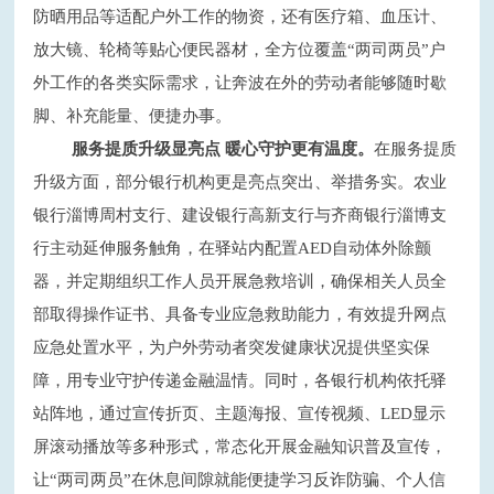
防晒用品等适配户外工作的物资，还有医疗箱、血压计、
放大镜、轮椅等贴心便民器材，全方位覆盖“两司两员”户
外工作的各类实际需求，让奔波在外的劳动者能够随时歇
脚、补充能量、便捷办事。
服务提质升级显亮点
暖心守护更有温度。
在服务提质
升级方面，部分银行机构更是亮点突出、举措务实。农业
银行淄博周村支行、建设银行高新支行与齐商银行淄博支
行主动延伸服务触角，在驿站内配置
AED自动体外除颤
器，并定期组织工作人员开展急救培训，确保相关人员全
部取得操作证书、具备专业应急救助能力，有效提升网点
应急处置水平，为户外劳动者突发健康状况提供坚实保
障，用专业守护传递金融温情。同时，各银行机构依托驿
站阵地，通过宣传折页、主题海报、宣传视频、LED显示
屏滚动播放等多种形式，常态化开展金融知识普及宣传，
让“两司两员”在休息间隙就能便捷学习反诈防骗、个人信