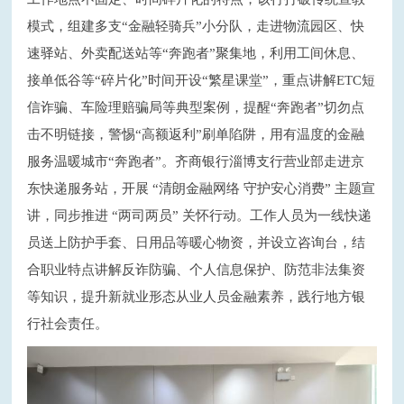
模式，组建多支“金融轻骑兵”小分队，走进物流园区、快
速驿站、外卖配送站等“奔跑者”聚集地，利用工间休息、
接单低谷等“碎片化”时间开设“繁星课堂”，重点讲解ETC短
信诈骗、车险理赔骗局等典型案例，提醒“奔跑者”切勿点
击不明链接，警惕“高额返利”刷单陷阱，用有温度的金融
服务温暖城市“奔跑者”。齐商银行淄博支行营业部走进京
东快递服务站，开展 “清朗金融网络 守护安心消费” 主题宣
讲，同步推进 “两司两员” 关怀行动。工作人员为一线快递
员送上防护手套、日用品等暖心物资，并设立咨询台，结
合职业特点讲解反诈防骗、个人信息保护、防范非法集资
等知识，提升新就业形态从业人员金融素养，践行地方银
行社会责任。