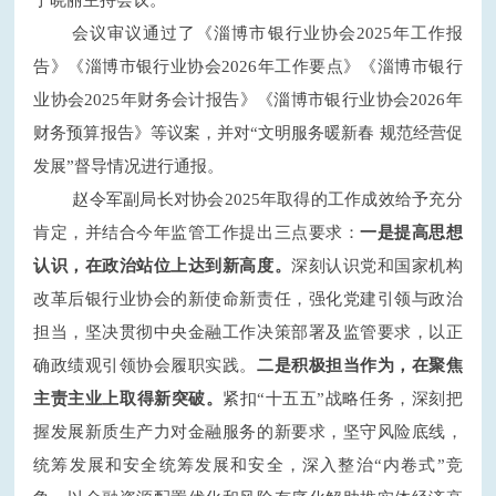
于晓丽主持会议。
会议审议通过了《淄博市银行业协会
202
5
年工作报
告》《淄博市银行业协会
202
6
年工作要点》《淄博市银行
业协会
202
5
年财务
会计
报告》《淄博市银行业协会
202
6
年
财务预算报告》等议案，
并
对
“文明服务暖新春 规范经营促
发展”督导情况进行通报。
赵令军副局长对协会
2025年取得的工作成效给予充分
肯定，并结合今年监管工作提出三点要求：
一是提高思想
认识，在政治站位上达到新高度。
深刻认识党和国家机构
改革后银行业协会的新使命新责任，强化党建引领与政治
担当，坚决贯彻中央金融工作决策部署及监管要求，以正
确政绩观引领协会履职实践。
二是积极担当作为，在聚焦
主责主业上取得新突破。
紧扣
“十五五”战略任务，深刻把
握发展新质生产力对金融服务的新要求，坚守风险底线，
统筹发展和安全
统筹发展和安全
，深入整治
“内卷式”竞